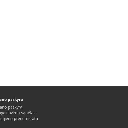
ano paskyra
ano paskyra
ageidavimų sąrašas
aujienų prenumerata