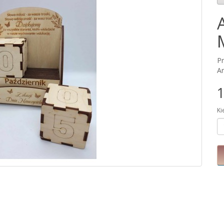
P
Ar
1
Ki