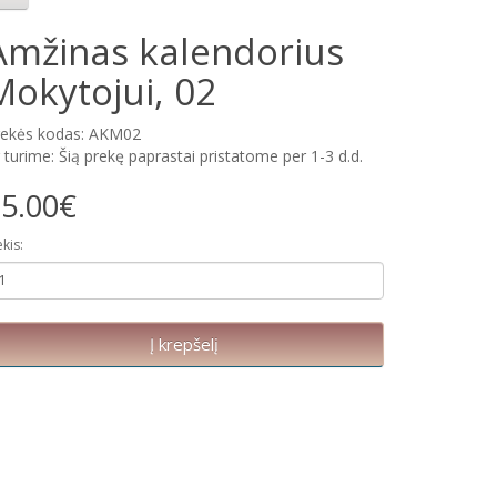
Amžinas kalendorius
Mokytojui, 02
rekės kodas: AKM02
 turime: Šią prekę paprastai pristatome per 1-3 d.d.
5.00€
ekis:
Į krepšelį