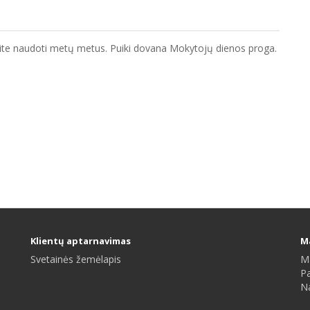
ite naudoti metų metus. Puiki dovana Mokytojų dienos proga.
Klientų aptarnavimas
M
Svetainės žemėlapis
M
P
N