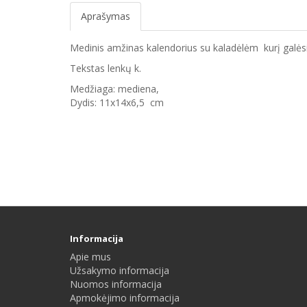
Aprašymas
Medinis amžinas kalendorius su kaladėlėm kurį galės
Tekstas lenkų k.
Medžiaga: mediena,
Dydis: 11x14x6,5 cm
Informacija
Apie mus
Užsakymo informacija
Nuomos informacija
Apmokėjimo informacija